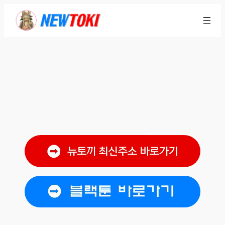
콘
텐
츠
로
바
로
가
기