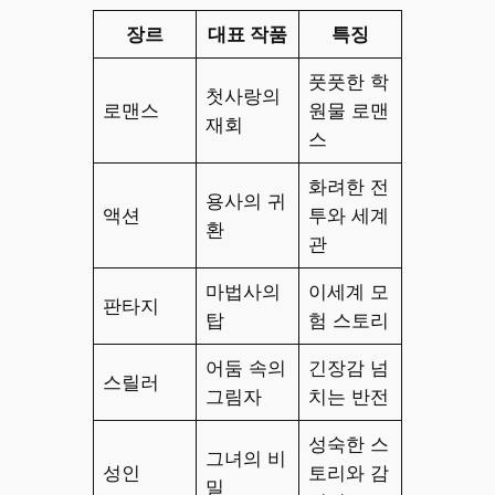
장르
대표 작품
특징
풋풋한 학
첫사랑의
로맨스
원물 로맨
재회
스
화려한 전
용사의 귀
액션
투와 세계
환
관
마법사의
이세계 모
판타지
탑
험 스토리
어둠 속의
긴장감 넘
스릴러
그림자
치는 반전
성숙한 스
그녀의 비
성인
토리와 감
밀