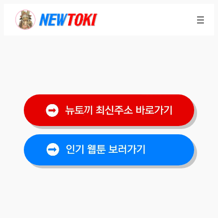
콘
텐
츠
로
바
로
가
기