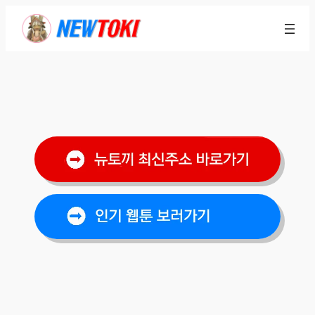
콘
텐
츠
로
바
로
가
기