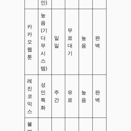
인)
높
음
카
(기
무
카
다
일
료
높
완
오
무
일
대
음
벽
웹
시
기
툰
스
템)
레
성
진
인
주
유
높
완
코
특
간
료
음
벽
믹
화
스
불