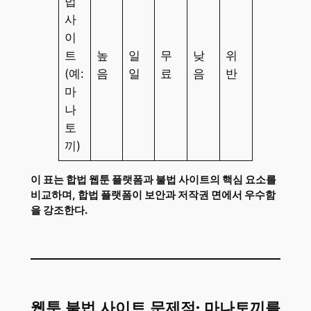
법
사
이
트
높
일
무
낮
위
(예:
음
일
료
음
반
마
나
토
끼)
이 표는 합법 웹툰 플랫폼과 불법 사이트의 핵심 요소를
비교하며, 합법 플랫폼이 보안과 저작권 면에서 우수함
을 강조한다.
웹툰 불법 사이트 문제점: 마나토끼를