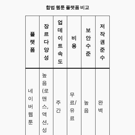
합법 웹툰 플랫폼 비교
업
장
저
데
보
플
르
작
이
비
안
랫
다
권
트
용
수
폼
양
준
속
준
성
수
도
높
음
네
(로
무
이
맨
주
료/
높
완
버
스,
간
유
음
벽
웹
액
료
툰
션,
성